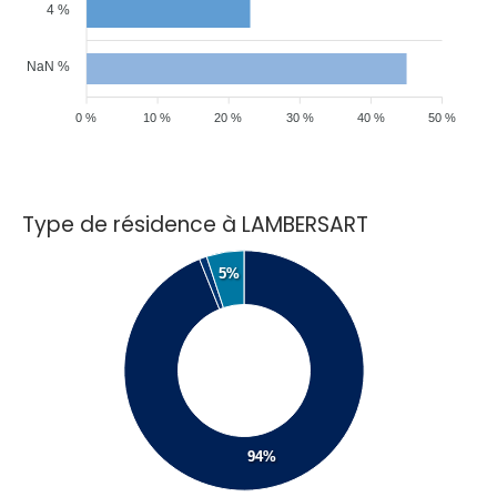
4 %
NaN %
0 %
10 %
20 %
30 %
40 %
50 %
Type de résidence à LAMBERSART
5%
94%