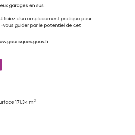
 deux garages en sus.
néficiez d'un emplacement pratique pour
-vous guider par le potentiel de cet
ww.georisques.gouv.fr
2
urface 171.34 m