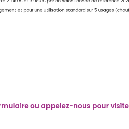
e 2 240 € et 3 080 € par an selon l'année de référence 2021
ement et pour une utilisation standard sur 5 usages (chauff
mulaire ou appelez-nous pour visite