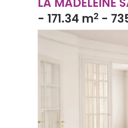
LA MADELEINE 
2
-
171.34 m
-
73