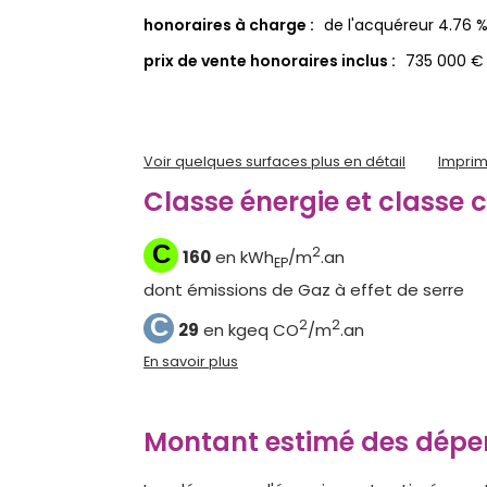
honoraires à charge :
de l'acquéreur 4.76 
prix de vente honoraires inclus :
735 000 €
Voir quelques surfaces plus en détail
Imprim
Classe énergie et classe 
C
2
160
en kWh
/m
.an
EP
dont émissions de Gaz à effet de serre
C
2
2
29
en kgeq CO
/m
.an
En savoir plus
Montant estimé des dépen