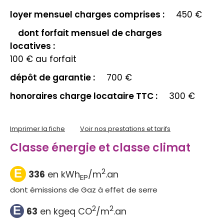
loyer mensuel charges comprises :
450 €
dont forfait mensuel de charges
locatives :
100 € au forfait
dépôt de garantie :
700 €
honoraires charge locataire TTC :
300 €
Imprimer la fiche
Voir nos prestations et tarifs
Classe énergie et classe climat
2
E
336
en kWh
/m
.an
EP
dont émissions de Gaz à effet de serre
2
2
E
63
en kgeq CO
/m
.an