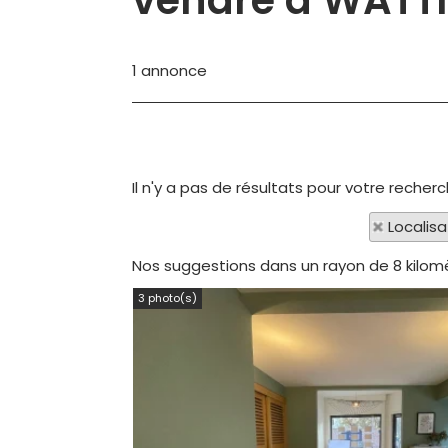
vendre à WATT
1
annonce
Il n'y a pas de résultats pour votre recher
Localisa
Nos suggestions dans un rayon de 8 kilomè
3 photo(s)