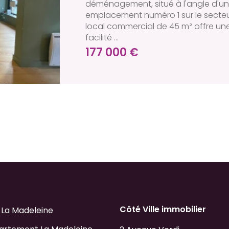
déménagement, situé à l'angle d'une
emplacement numéro 1 sur le secteu
local commercial de 45 m² offre une
facilité ...
177 000 €
Côté Ville immobilier
 La Madeleine