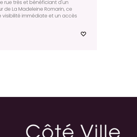
 rue très et bénéficiant d'un
r de La Madeleine Romarin, ce
 visibilité immédiate et un accès